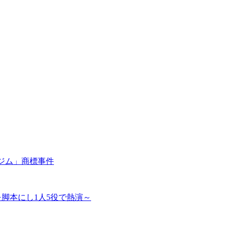
ジム」商標事件
を脚本にし1人5役で熱演～