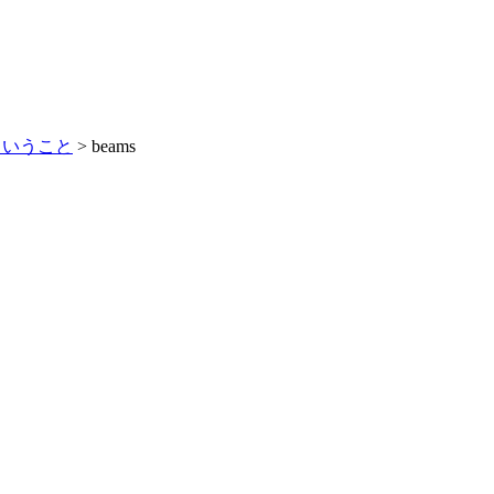
ということ
>
beams