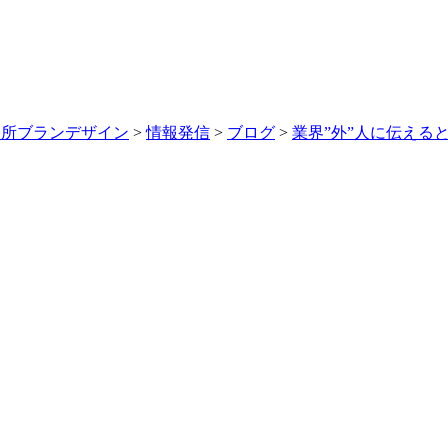
務所ブランデザイン
>
情報発信
>
ブログ
>
業界”外”人に伝える