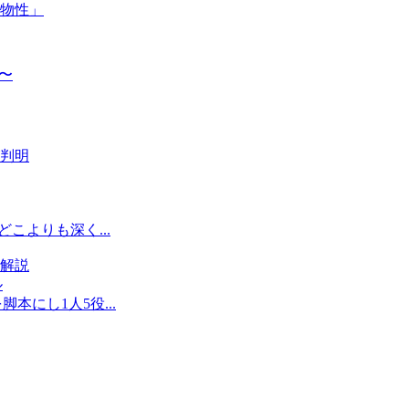
物性」
〜
判明
こよりも深く...
解説
本にし1人5役...