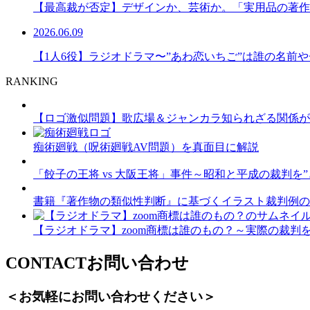
【最高裁が否定】デザインか、芸術か。「実用品の著作
2026.06.09
【1人6役】ラジオドラマ〜”あわ恋いちご”は誰の名前や
RANKING
【ロゴ激似問題】歌広場＆ジャンカラ知られざる関係が
痴術廻戦（呪術廻戦AV問題）を真面目に解説
「餃子の王将 vs 大阪王将」事件～昭和と平成の裁判を”ど
書籍『著作物の類似性判断』に基づくイラスト裁判例の
【ラジオドラマ】zoom商標は誰のもの？～実際の裁判を脚
CONTACT
お問い合わせ
＜お気軽にお問い合わせください＞