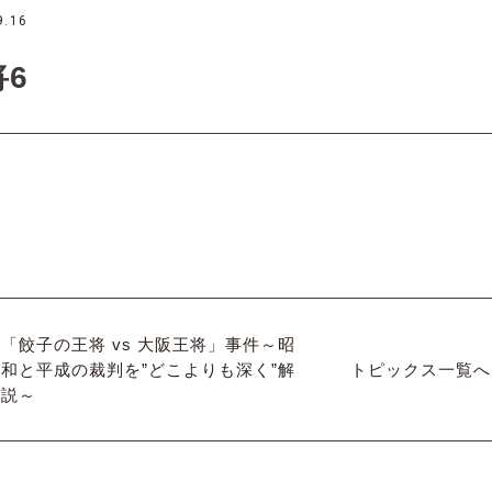
9.16
将6
「餃子の王将 vs 大阪王将」事件～昭
和と平成の裁判を”どこよりも深く”解
トピックス一覧へ
説～