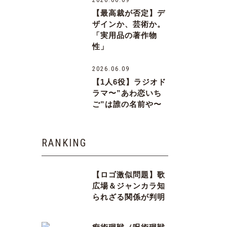
2026.06.09
【最高裁が否定】デ
ザインか、芸術か。
「実用品の著作物
性」
2026.06.09
【1人6役】ラジオド
ラマ〜”あわ恋いち
ご”は誰の名前や〜
RANKING
【ロゴ激似問題】歌
広場＆ジャンカラ知
られざる関係が判明