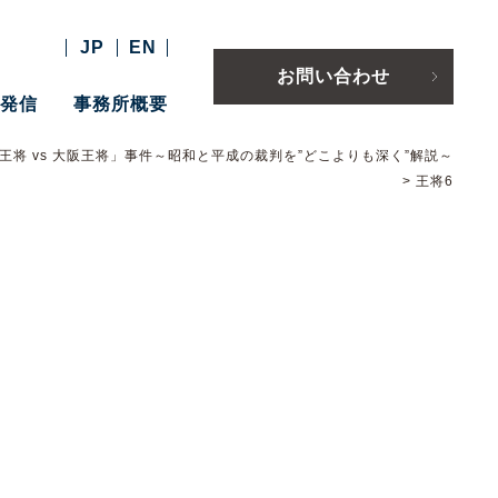
JP
EN
お問い合わせ
報発信
事務所概要
王将 vs 大阪王将」事件～昭和と平成の裁判を”どこよりも深く”解説～
>
王将6