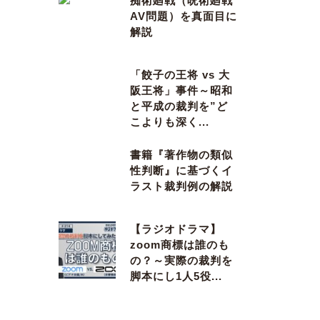
痴術廻戦（呪術廻戦
AV問題）を真面目に
解説
「餃子の王将 vs 大
阪王将」事件～昭和
と平成の裁判を”ど
こよりも深く...
書籍『著作物の類似
性判断』に基づくイ
ラスト裁判例の解説
【ラジオドラマ】
zoom商標は誰のも
の？～実際の裁判を
脚本にし1人5役...