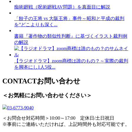
痴術廻戦（呪術廻戦AV問題）を真面目に解説
「餃子の王将 vs 大阪王将」事件～昭和と平成の裁判
を”どこよりも深く...
書籍『著作物の類似性判断』に基づくイラスト裁判例
の解説
【ラジオドラマ】zoom商標は誰のもの？～実際の裁判
を脚本にし1人5役...
CONTACT
お問い合わせ
＜お気軽にお問い合わせください＞
03-6773-9040
＜お問合せ対応時間＞10:00～17:00 定休日/土日祝日
※事前にご連絡いただければ、上記時間外も対応可能です。