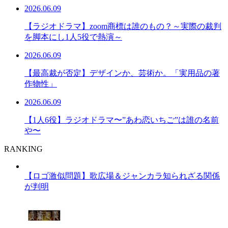
2026.06.09
【ラジオドラマ】zoom商標は誰のもの？～実際の裁判
を脚本にし1人5役で熱演～
2026.06.09
【最高裁が否定】デザインか、芸術か。「実用品の著
作物性」
2026.06.09
【1人6役】ラジオドラマ〜”あわ恋いちご”は誰の名前
や〜
RANKING
【ロゴ激似問題】歌広場＆ジャンカラ知られざる関係
が判明