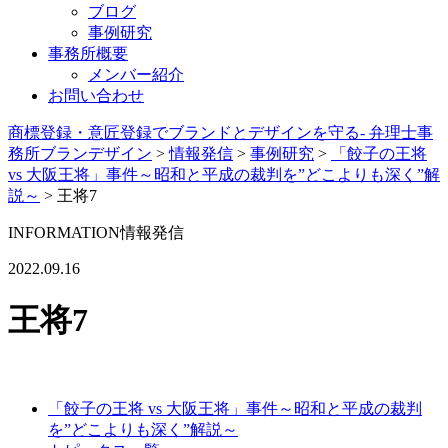
ブログ
事例研究
事務所概要
メンバー紹介
お問い合わせ
商標登録・意匠登録でブランドとデザインを守る- 弁理士事
務所ブランデザイン
>
情報発信
>
事例研究
>
「餃子の王将
vs 大阪王将」事件～昭和と平成の裁判を”どこよりも深く”解
説～
>
王将7
INFORMATION
情報発信
2022.09.16
王将7
「餃子の王将 vs 大阪王将」事件～昭和と平成の裁判
を”どこよりも深く”解説～