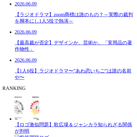
2026.06.09
【ラジオドラマ】zoom商標は誰のもの？～実際の裁判
を脚本にし1人5役で熱演～
2026.06.09
【最高裁が否定】デザインか、芸術か。「実用品の著
作物性」
2026.06.09
【1人6役】ラジオドラマ〜”あわ恋いちご”は誰の名前
や〜
RANKING
【ロゴ激似問題】歌広場＆ジャンカラ知られざる関係
が判明