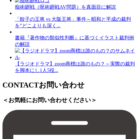
痴術廻戦（呪術廻戦AV問題）を真面目に解説
「餃子の王将 vs 大阪王将」事件～昭和と平成の裁判
を”どこよりも深く...
書籍『著作物の類似性判断』に基づくイラスト裁判例
の解説
【ラジオドラマ】zoom商標は誰のもの？～実際の裁判
を脚本にし1人5役...
CONTACT
お問い合わせ
＜お気軽にお問い合わせください＞