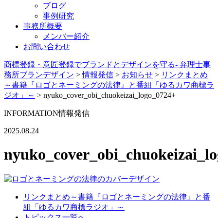
ブログ
事例研究
事務所概要
メンバー紹介
お問い合わせ
商標登録・意匠登録でブランドとデザインを守る- 弁理士事
務所ブランデザイン
>
情報発信
>
お知らせ
>
リンクまとめ
～書籍『ロゴとネーミングの法律』と番組「ゆるカワ商標ラ
ジオ」～
>
nyuko_cover_obi_chuokeizai_logo_0724+
INFORMATION
情報発信
2025.08.24
nyuko_cover_obi_chuokeizai_l
リンクまとめ～書籍『ロゴとネーミングの法律』と番
組「ゆるカワ商標ラジオ」～
トピックス一覧へ