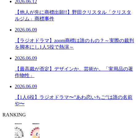
2026.06.12
【他人が先に商標出願!!】野田クリスタル「クリスタ
ルジム」商標事件
2026.06.09
【ラジオドラマ】zoom商標は誰のもの？～実際の裁判
を脚本にし1人5役で熱演～
2026.06.09
【最高裁が否定】デザインか、芸術か。「実用品の著
作物性」
2026.06.09
【1人6役】ラジオドラマ〜”あわ恋いちご”は誰の名前
や〜
RANKING