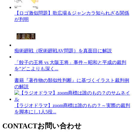
【ロゴ激似問題】歌広場＆ジャンカラ知られざる関係
が判明
痴術廻戦（呪術廻戦AV問題）を真面目に解説
「餃子の王将 vs 大阪王将」事件～昭和と平成の裁判
を”どこよりも深く...
書籍『著作物の類似性判断』に基づくイラスト裁判例
の解説
【ラジオドラマ】zoom商標は誰のもの？～実際の裁判
を脚本にし1人5役...
CONTACT
お問い合わせ