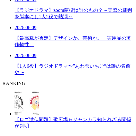
【ラジオドラマ】zoom商標は誰のもの？～実際の裁判
を脚本にし1人5役で熱演～
2026.06.09
【最高裁が否定】デザインか、芸術か。「実用品の著
作物性」
2026.06.09
【1人6役】ラジオドラマ〜”あわ恋いちご”は誰の名前
や〜
RANKING
【ロゴ激似問題】歌広場＆ジャンカラ知られざる関係
が判明