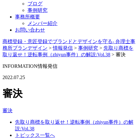
ブログ
事例研究
事務所概要
メンバー紹介
お問い合わせ
商標登録・意匠登録でブランドとデザインを守る- 弁理士事
務所ブランデザイン
>
情報発信
>
事例研究
>
先取り商標を
取り返せ！逆転事例（zhiyun事件）の解説:Vol.38
>
審決
INFORMATION
情報発信
2022.07.25
審決
審決
先取り商標を取り返せ！逆転事例（zhiyun事件）の解
説:Vol.38
トピックス一覧へ