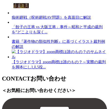
痴術廻戦（呪術廻戦AV問題）を真面目に解説
「餃子の王将 vs 大阪王将」事件～昭和と平成の裁判
を”どこよりも深く...
書籍『著作物の類似性判断』に基づくイラスト裁判例
の解説
【ラジオドラマ】zoom商標は誰のもの？～実際の裁判
を脚本にし1人5役...
CONTACT
お問い合わせ
＜お気軽にお問い合わせください＞