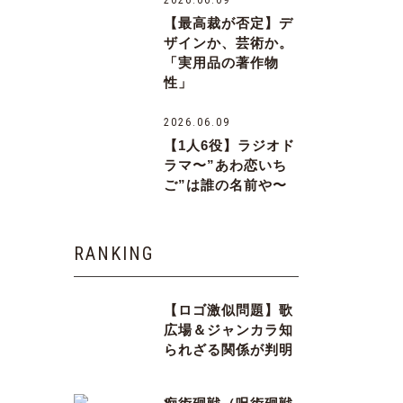
2026.06.09
【最高裁が否定】デ
ザインか、芸術か。
「実用品の著作物
性」
2026.06.09
【1人6役】ラジオド
ラマ〜”あわ恋いち
ご”は誰の名前や〜
RANKING
【ロゴ激似問題】歌
広場＆ジャンカラ知
られざる関係が判明