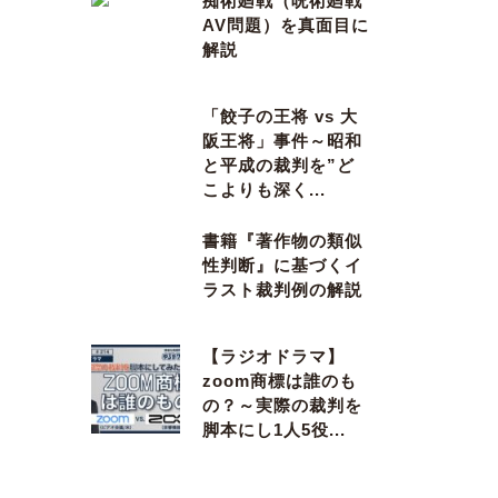
痴術廻戦（呪術廻戦
AV問題）を真面目に
解説
「餃子の王将 vs 大
阪王将」事件～昭和
と平成の裁判を”ど
こよりも深く...
書籍『著作物の類似
性判断』に基づくイ
ラスト裁判例の解説
【ラジオドラマ】
zoom商標は誰のも
の？～実際の裁判を
脚本にし1人5役...