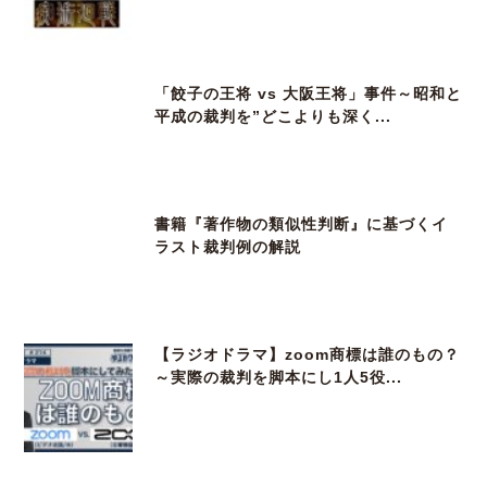
「餃子の王将 vs 大阪王将」事件～昭和と
平成の裁判を”どこよりも深く...
書籍『著作物の類似性判断』に基づくイ
ラスト裁判例の解説
【ラジオドラマ】zoom商標は誰のもの？
～実際の裁判を脚本にし1人5役...