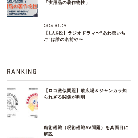
「実用品の著作物性」
2026.06.09
【1人6役】ラジオドラマ〜”あわ恋いち
ご”は誰の名前や〜
RANKING
【ロゴ激似問題】歌広場＆ジャンカラ知
られざる関係が判明
痴術廻戦（呪術廻戦AV問題）を真面目に
解説