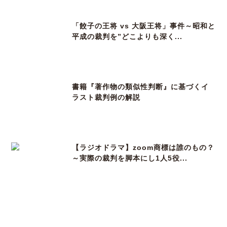
「餃子の王将 vs 大阪王将」事件～昭和と
平成の裁判を”どこよりも深く...
書籍『著作物の類似性判断』に基づくイ
ラスト裁判例の解説
【ラジオドラマ】zoom商標は誰のもの？
～実際の裁判を脚本にし1人5役...