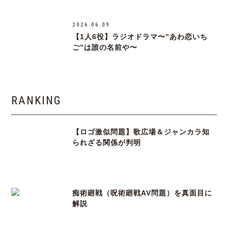
2026.06.09
【1人6役】ラジオドラマ〜”あわ恋いち
ご”は誰の名前や〜
RANKING
【ロゴ激似問題】歌広場＆ジャンカラ知
られざる関係が判明
痴術廻戦（呪術廻戦AV問題）を真面目に
解説