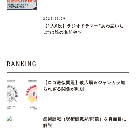
2026.06.09
【1人6役】ラジオドラマ〜”あわ恋いち
ご”は誰の名前や〜
RANKING
【ロゴ激似問題】歌広場＆ジャンカラ知
られざる関係が判明
痴術廻戦（呪術廻戦AV問題）を真面目に
解説