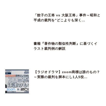
「餃子の王将 vs 大阪王将」事件～昭和と
平成の裁判を”どこよりも深く...
書籍『著作物の類似性判断』に基づくイ
ラスト裁判例の解説
【ラジオドラマ】zoom商標は誰のもの？
～実際の裁判を脚本にし1人5役...