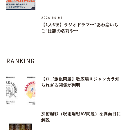
2026.06.09
【1人6役】ラジオドラマ〜”あわ恋いち
ご”は誰の名前や〜
RANKING
【ロゴ激似問題】歌広場＆ジャンカラ知
られざる関係が判明
痴術廻戦（呪術廻戦AV問題）を真面目に
解説