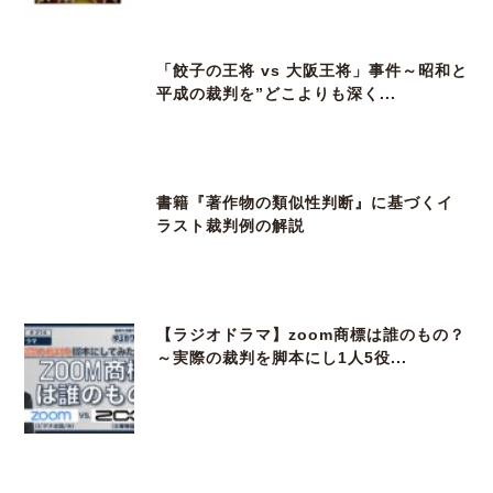
「餃子の王将 vs 大阪王将」事件～昭和と
平成の裁判を”どこよりも深く...
書籍『著作物の類似性判断』に基づくイ
ラスト裁判例の解説
【ラジオドラマ】zoom商標は誰のもの？
～実際の裁判を脚本にし1人5役...