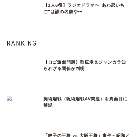
【1人6役】ラジオドラマ〜”あわ恋いち
ご”は誰の名前や〜
RANKING
【ロゴ激似問題】歌広場＆ジャンカラ知
られざる関係が判明
痴術廻戦（呪術廻戦AV問題）を真面目に
解説
「餃子の王将 vs 大阪王将」事件～昭和と