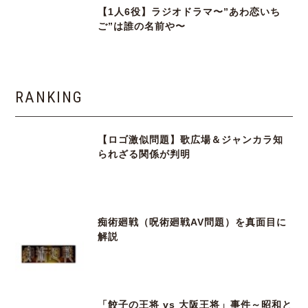
【1人6役】ラジオドラマ〜”あわ恋いち
ご”は誰の名前や〜
RANKING
【ロゴ激似問題】歌広場＆ジャンカラ知
られざる関係が判明
痴術廻戦（呪術廻戦AV問題）を真面目に
解説
「餃子の王将 vs 大阪王将」事件～昭和と