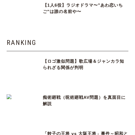
【1人6役】ラジオドラマ〜”あわ恋いち
ご”は誰の名前や〜
RANKING
【ロゴ激似問題】歌広場＆ジャンカラ知
られざる関係が判明
痴術廻戦（呪術廻戦AV問題）を真面目に
解説
「餃子の王将 vs 大阪王将」事件～昭和と