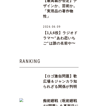
【最高裁が否定】デ
ザインか、芸術か。
「実用品の著作物
性」
2026.06.09
【1人6役】ラジオド
ラマ〜”あわ恋いち
ご”は誰の名前や〜
RANKING
【ロゴ激似問題】歌
広場＆ジャンカラ知
られざる関係が判明
痴術廻戦（呪術廻戦
AV問題）を真面目に