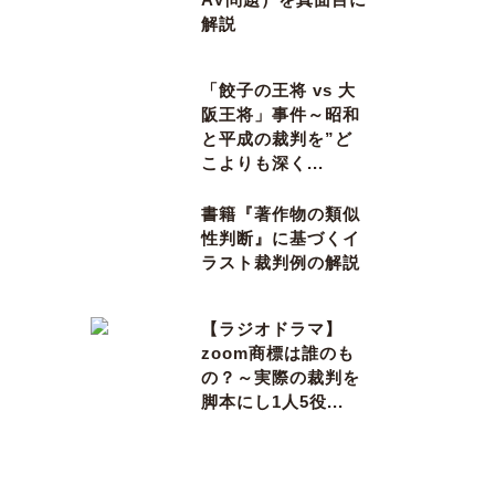
解説
「餃子の王将 vs 大
阪王将」事件～昭和
と平成の裁判を”ど
こよりも深く...
書籍『著作物の類似
性判断』に基づくイ
ラスト裁判例の解説
【ラジオドラマ】
zoom商標は誰のも
の？～実際の裁判を
脚本にし1人5役...