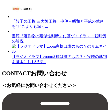
「餃子の王将 vs 大阪王将」事件～昭和と平成の裁判
を”どこよりも深く...
書籍『著作物の類似性判断』に基づくイラスト裁判例
の解説
【ラジオドラマ】zoom商標は誰のもの？～実際の裁判
を脚本にし1人5役...
CONTACT
お問い合わせ
＜お気軽にお問い合わせください＞