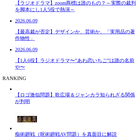
【ラジオドラマ】zoom商標は誰のもの？～実際の裁判
を脚本にし1人5役で熱演～
2026.06.09
【最高裁が否定】デザインか、芸術か。「実用品の著
作物性」
2026.06.09
【1人6役】ラジオドラマ〜”あわ恋いちご”は誰の名前
や〜
RANKING
【ロゴ激似問題】歌広場＆ジャンカラ知られざる関係
が判明
痴術廻戦（呪術廻戦AV問題）を真面目に解説