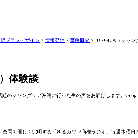
務所ブランデザイン
>
情報発信
>
事例研究
>
JUNGLIA（ジャ
縄）体験談
と話題のジャングリア沖縄に行った生の声をお届けします。Goog
や疑問を優しく究明する「ゆるカワ
♡
商標ラジオ」毎週木曜日
2