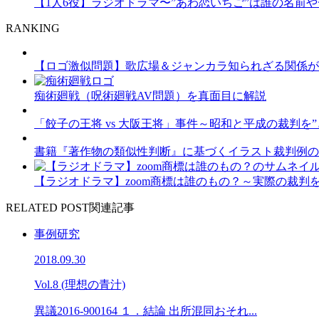
【1人6役】ラジオドラマ〜”あわ恋いちご”は誰の名前や
RANKING
【ロゴ激似問題】歌広場＆ジャンカラ知られざる関係が
痴術廻戦（呪術廻戦AV問題）を真面目に解説
「餃子の王将 vs 大阪王将」事件～昭和と平成の裁判を”ど
書籍『著作物の類似性判断』に基づくイラスト裁判例の
【ラジオドラマ】zoom商標は誰のもの？～実際の裁判を脚
RELATED POST
関連記事
事例研究
2018.09.30
Vol.8 (理想の青汁)
異議2016-900164 １．結論 出所混同おそれ...