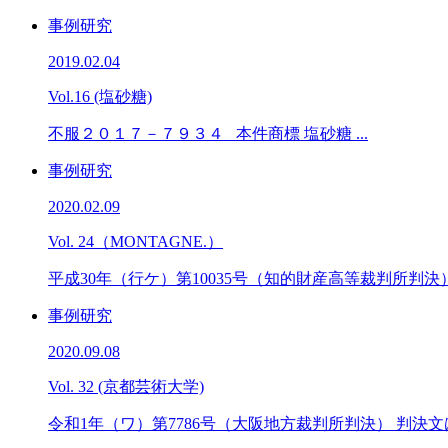
事例研究
2019.02.04
Vol.16 (塩砂糖)
不服２０１７－７９３４ 本件商標 塩砂糖 ...
事例研究
2020.02.09
Vol. 24（MONTAGNE.）
平成30年（行ケ）第10035号（知的財産高等裁判所判決） .
事例研究
2020.09.08
Vol. 32 (京都芸術大学)
令和1年（ワ）第7786号（大阪地方裁判所判決） 判決文は.