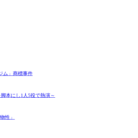
ジム」商標事件
を脚本にし1人5役で熱演～
物性」