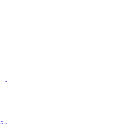
..
..