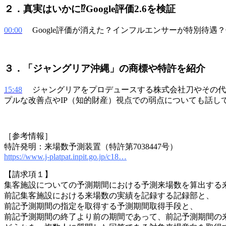
２．真実はいかに⁉Google評価2.6を検証
00:00
Google評価が消えた？インフルエンサーが特別待
３．「ジャングリア沖縄」の商標や特許を紹介
15:48
ジャングリアをプロデュースする株式会社刀やその代
プルな改善点やIP（知的財産）視点での弱点についても話し
［参考情報］
特許発明：来場数予測装置（特許第7038447号）
https://www.j-platpat.inpit.go.jp/c18…
【請求項１】
集客施設についての予測期間における予測来場数を算出する
前記集客施設における来場数の実績を記録する記録部と、
前記予測期間の指定を取得する予測期間取得手段と、
前記予測期間の終了より前の期間であって、前記予測期間の