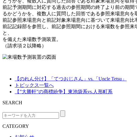
どうかを、複数人に質問した回答である対象来場意向を取得
前記予測期間に対応する過去の参照期間の終了より前の期間
るかどうかを、複数人に質問した回答である参照来場意向を
前記参照来場意向と前記対象来場意向に基づいて来場意向比
前記記録部を参照し、前記参照期間における来場数を参照来
と、
を備えた来場数予測装置。
（請求項２以降略）
【のれん分け】「てつおじさん」vs.「Uncle Tetsu」
トピックス一覧へ
【”大勝軒”の商標紛争】東池袋系vs.人形町系
SEARCH
CATEGORY
お知らせ