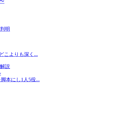
〜
判明
こよりも深く...
解説
本にし1人5役...