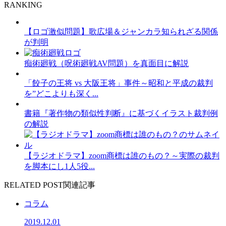
RANKING
【ロゴ激似問題】歌広場＆ジャンカラ知られざる関係
が判明
痴術廻戦（呪術廻戦AV問題）を真面目に解説
「餃子の王将 vs 大阪王将」事件～昭和と平成の裁判
を”どこよりも深く...
書籍『著作物の類似性判断』に基づくイラスト裁判例
の解説
【ラジオドラマ】zoom商標は誰のもの？～実際の裁判
を脚本にし1人5役...
RELATED POST
関連記事
コラム
2019.12.01