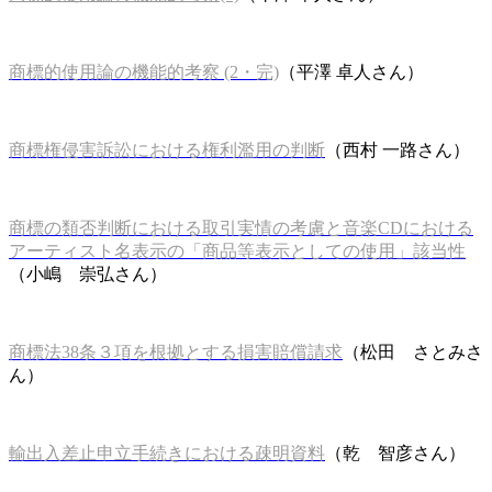
商標的使用論の機能的考察 (2・完)
（平澤 卓人さん）
商標権侵害訴訟における権利濫用の判断
（西村 一路さん）
商標の類否判断における取引実情の考慮と音楽CDにおける
アーティスト名表示の「商品等表示としての使用」該当性
（
小嶋 崇弘さん
）
商標法38条３項を根拠とする損害賠償請求
（松田 さとみさ
ん）
輸出入差止申立手続きにおける疎明資料
（乾 智彦さん）