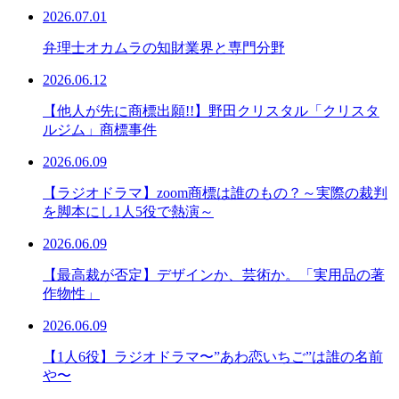
2026.07.01
弁理士オカムラの知財業界と専門分野
2026.06.12
【他人が先に商標出願!!】野田クリスタル「クリスタ
ルジム」商標事件
2026.06.09
【ラジオドラマ】zoom商標は誰のもの？～実際の裁判
を脚本にし1人5役で熱演～
2026.06.09
【最高裁が否定】デザインか、芸術か。「実用品の著
作物性」
2026.06.09
【1人6役】ラジオドラマ〜”あわ恋いちご”は誰の名前
や〜