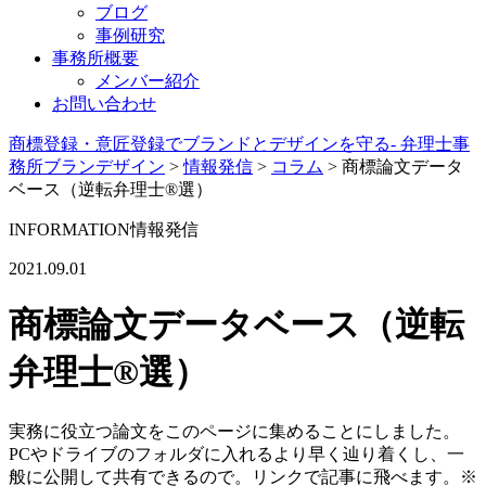
ブログ
事例研究
事務所概要
メンバー紹介
お問い合わせ
商標登録・意匠登録でブランドとデザインを守る- 弁理士事
務所ブランデザイン
>
情報発信
>
コラム
>
商標論文データ
ベース（逆転弁理士®選）
INFORMATION
情報発信
2021.09.01
商標論文データベース（逆転
弁理士®選）
実務に役立つ論文をこのページに集めることにしました。
PCやドライブのフォルダに入れるより早く辿り着くし、一
般に公開して共有できるので。リンクで記事に飛べます。※