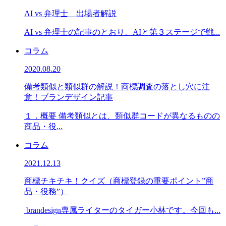
AI vs 弁理士 出場者解説
AI vs 弁理士の記事のとおり、AIと第３ステージで戦...
コラム
2020.08.20
備考類似と類似群の解説！商標調査の落とし穴に注
意！ブランデザイン記事
１．概要 備考類似とは、類似群コードが異なるものの
商品・役...
コラム
2021.12.13
商標チキチキ！クイズ（商標登録の重要ポイント”商
品・役務”）
brandesign専属ライターのタイガー小林です。今回も...