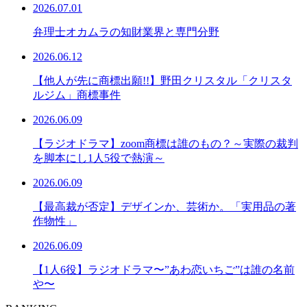
2026.07.01
弁理士オカムラの知財業界と専門分野
2026.06.12
【他人が先に商標出願!!】野田クリスタル「クリスタ
ルジム」商標事件
2026.06.09
【ラジオドラマ】zoom商標は誰のもの？～実際の裁判
を脚本にし1人5役で熱演～
2026.06.09
【最高裁が否定】デザインか、芸術か。「実用品の著
作物性」
2026.06.09
【1人6役】ラジオドラマ〜”あわ恋いちご”は誰の名前
や〜