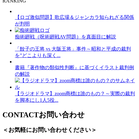
RANKING
【ロゴ激似問題】歌広場＆ジャンカラ知られざる関係
が判明
痴術廻戦（呪術廻戦AV問題）を真面目に解説
「餃子の王将 vs 大阪王将」事件～昭和と平成の裁判
を”どこよりも深く...
書籍『著作物の類似性判断』に基づくイラスト裁判例
の解説
【ラジオドラマ】zoom商標は誰のもの？～実際の裁判
を脚本にし1人5役...
CONTACT
お問い合わせ
＜お気軽にお問い合わせください＞