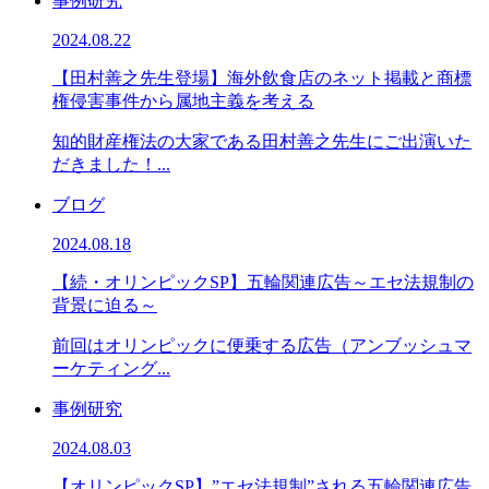
事例研究
2024.08.22
【田村善之先生登場】海外飲食店のネット掲載と商標
権侵害事件から属地主義を考える
知的財産権法の大家である田村善之先生にご出演いた
だきました！...
ブログ
2024.08.18
【続・オリンピックSP】五輪関連広告～エセ法規制の
背景に迫る～
前回はオリンピックに便乗する広告（アンブッシュマ
ーケティング...
事例研究
2024.08.03
【オリンピックSP】”エセ法規制”される五輪関連広告