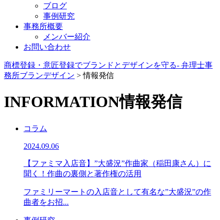
ブログ
事例研究
事務所概要
メンバー紹介
お問い合わせ
商標登録・意匠登録でブランドとデザインを守る- 弁理士事
務所ブランデザイン
>
情報発信
INFORMATION
情報発信
コラム
2024.09.06
【ファミマ入店音】”大盛況”作曲家（稲田康さん）に
聞く！作曲の裏側と著作権の活用
ファミリーマートの入店音として有名な”大盛況”の作
曲者をお招...