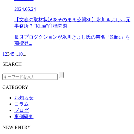
2024.05.24
【文春の取材状況をそのまま公開SP】氷川きよしvs.元
事務所？”Kiina”商標問題
長良プロダクションが氷川きよし氏の芸名「Kiina」を
商標登...
1
2
3
4
5
...
10
...
SEARCH
CATEGORY
お知らせ
コラム
ブログ
事例研究
NEW ENTRY