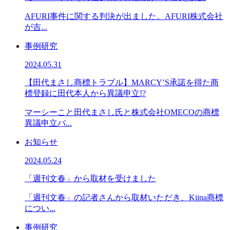
AFURI事件に関する判決が出ました。AFURI株式会社
が吉...
事例研究
2024.05.31
【田代まさし商標トラブル】MARCY’S承諾を得た商
標登録に田代本人から異議申立!?
マーシーこと田代まさし氏と株式会社OMECOの商標
異議申立バ...
お知らせ
2024.05.24
「週刊文春」から取材を受けました
「週刊文春」の記者さんから取材いただき、Kiina商標
につい...
事例研究