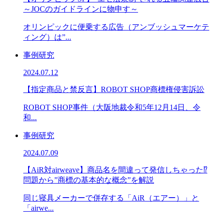
～JOCのガイドラインに物申す～
オリンピックに便乗する広告（アンブッシュマーケテ
ィング）は”...
事例研究
2024.07.12
【指定商品と禁反言】ROBOT SHOP商標権侵害訴訟
ROBOT SHOP事件（大阪地裁令和5年12月14日、令
和...
事例研究
2024.07.09
【AiR対airweave】商品名を間違って発信しちゃった⁉︎
問題から”商標の基本的な概念”を解説
同じ寝具メーカーで併存する「AiR（エアー）」と
「airwe...