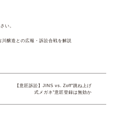
ださい。
ー吉川醸造との広報・訴訟合戦を解説
【意匠訴訟】JINS vs. Zoff”跳ね上げ
式メガネ”意匠登録は無効か