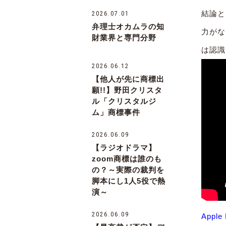
結論と
2026.07.01
弁理士オカムラの知
力がな
財業界と専門分野
は認識
2026.06.12
【他人が先に商標出
願!!】野田クリスタ
ル「クリスタルジ
ム」商標事件
2026.06.09
【ラジオドラマ】
zoom商標は誰のも
の？～実際の裁判を
脚本にし1人5役で熱
演～
2026.06.09
Apple