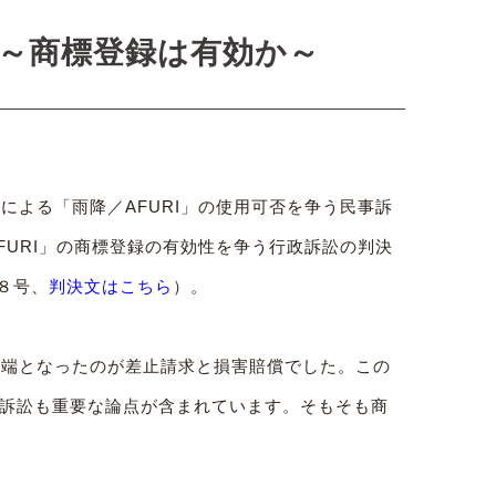
0日～商標登録は有効か～
による「雨降／AFURI」の使用可否を争う民事訴
FURI」の商標登録の有効性を争う行政訴訟の判決
８号、
判決文はこちら
）。
発端となったのが差止請求と損害賠償でした。この
訴訟も重要な論点が含まれています。そもそも商