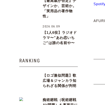
【最高裁が否定】デ
Spotif
ザインか、芸術か。
「実用品の著作物
性」
AFU
2026.06.09
【1人6役】ラジオド
ラマ〜”あわ恋いち
ご”は誰の名前や〜
RANKING
【ロゴ激似問題】歌
広場＆ジャンカラ知
られざる関係が判明
痴術廻戦（呪術廻戦
AV問題）を真面目に