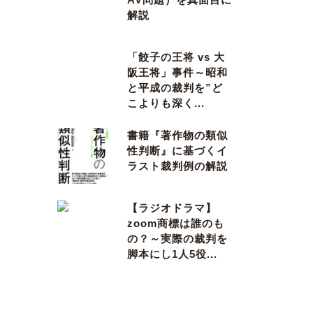
解説
「餃子の王将 vs 大
阪王将」事件～昭和
と平成の裁判を”ど
こよりも深く...
書籍『著作物の類似
性判断』に基づくイ
ラスト裁判例の解説
【ラジオドラマ】
zoom商標は誰のも
の？～実際の裁判を
脚本にし1人5役...