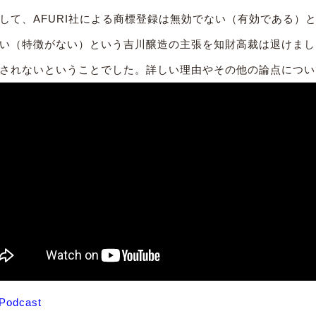
して、AFURI社による商標登録は無効でない（有効である）
い（特徴がない）という吉川醸造の主張を知財高裁は退けました
されないということでした。詳しい理由やその他の論点については、
 Podcast