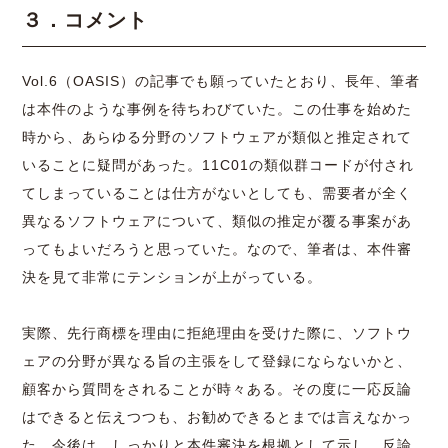
３．コメント
Vol.6（OASIS）の記事
でも願っていたとおり、長年、筆者
は本件のような事例を待ちわびていた。この仕事を始めた
時から、あらゆる分野のソフトウェアが類似と推定されて
いることに疑問があった。
11C01
の類似群コードが付され
てしまっていることは仕方がないとしても、需要者が全く
異なるソフトウェアについて、類似の推定が覆る事案があ
ってもよいだろうと思っていた。なので、筆者は、本件審
決を見て非常にテンションが上がっている。
実際、先行商標を理由に拒絶理由を受けた際に、ソフトウ
ェアの分野が異なる旨の主張をして登録にならないかと、
顧客から質問をされることが時々ある。その度に一応反論
はできると伝えつつも、お勧めできるとまでは言えなかっ
た。今後は、しっかりと本件審決を根拠として示し、反論