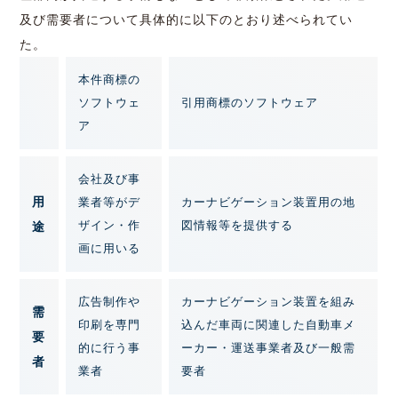
及び需要者について具体的に以下のとおり述べられてい
た。
本件商標の
ソフトウェ
引用商標のソフトウェア
ア
会社及び事
用
業者等がデ
カーナビゲーション装置用の地
ザイン・作
図情報等を提供する
途
画に用いる
広告制作や
カーナビゲーション装置を組み
需
印刷を専門
込んだ車両に関連した自動車メ
要
的に行う事
ーカー・運送事業者及び一般需
者
業者
要者