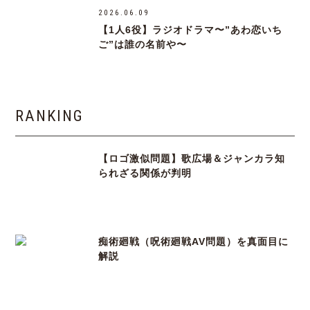
2026.06.09
【1人6役】ラジオドラマ〜”あわ恋いち
ご”は誰の名前や〜
RANKING
【ロゴ激似問題】歌広場＆ジャンカラ知
られざる関係が判明
痴術廻戦（呪術廻戦AV問題）を真面目に
解説