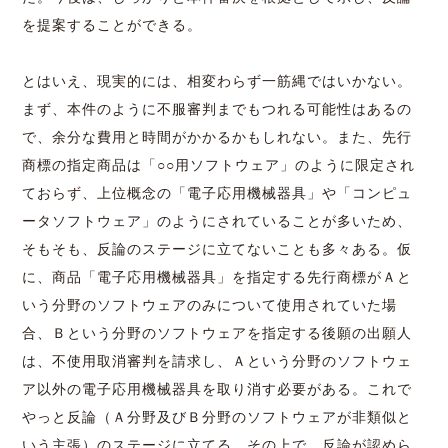
を提案することができる。
とはいえ、現実的には、相変わらず一筋縄ではいかない。
まず、本件のように不服審判までもつれる可能性はあるの
で、余分な費用と時間がかかるかもしれない。また、先行
商標の指定商品は「○○用ソフトウェア」のように限定され
ておらず、上位概念の「電子応用機械器具」や「コンピュ
ータソフトウェア」のようにされていることが多いため、
そもそも、反論のステージに立てないことも多々ある。仮
に、商品「電子応用機械器具」を指定する先行商標がＡと
いう分野のソフトウェアのみについて使用されていた場
合、Ｂという分野のソフトウェアを指定する後願の出願人
は、不使用取消審判を請求し、Ａという分野のソフトウェ
ア以外の電子応用機械器具を取り消す必要がある。これで
やっと
反論（Ａ分野及びＢ分野のソフトウェアが非類似と
いう主張）のステージに立てる。その上で、反論が認めら