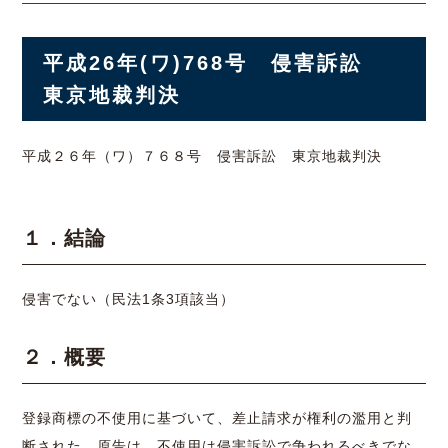
平成26年(ワ)768号 侵害訴訟
東京地裁判決
平成２６年（ワ）７６８号
侵害訴訟
東京地裁
判決
１．結論
侵害でない（
民法
1条3項該当）
２．概要
登録商標
の不使用に基づいて、差止請求が権利の濫用と判
断された。原告は、不使用は侵害訴訟で争われるべきでな