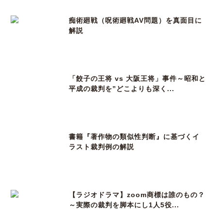
痴術廻戦（呪術廻戦AV問題）を真面目に
解説
「餃子の王将 vs 大阪王将」事件～昭和と
平成の裁判を”どこよりも深く...
書籍『著作物の類似性判断』に基づくイ
ラスト裁判例の解説
【ラジオドラマ】zoom商標は誰のもの？
～実際の裁判を脚本にし1人5役...